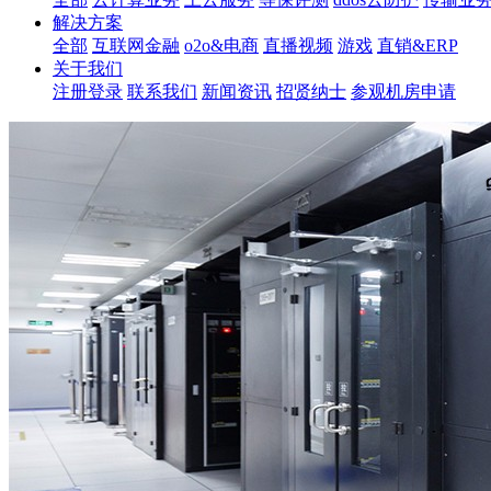
解决方案
全部
互联网金融
o2o&电商
直播视频
游戏
直销&ERP
关于我们
注册登录
联系我们
新闻资讯
招贤纳士
参观机房申请