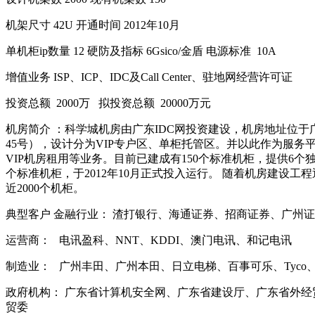
机架尺寸 42U 开通时间 2012年10月
单机柜ip数量 12 硬防及指标 6Gsico/金盾 电源标准
10A
增值业务 ISP、ICP、IDC及Call Center、驻地网经营许可证
投资总额
2000万
拟投资总额
20000万元
机房简介 ：科学城机房由广东IDC网投资建设，机房地址位
45号），设计分为VIP专户区、单柜托管区。并以此作为服务
VIP机房租用等业务。目前已建成有150个标准机柜，提供6个独立
个标准机柜，于2012年10月正式投入运行。 随着机房建设
近2000个机柜。
典型客户 金融行业： 渣打银行、海通证券、招商证券、广州
运营商：
电讯盈科、NNT、KDDI、澳门电讯、和记电讯
制造业：
广州丰田、广州本田、日立电梯、百事可乐、Tyco
政府机构： 广东省计算机安全网、广东省建设厅、广东省外
贸委