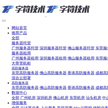
网站首页
推荐产品
全部
服务器托管
广州服务器托管
深圳服务器托管
佛山服务器托管
东莞服
服务器租用
广州服务器租用
深圳服务器租用
佛山服务器租用
东莞服
大带宽机柜
高防服务器
东莞高防服务器
佛山高防服务器
香港高防服务器
成都高
混合云部署
高防服务器
东莞高防服务器
佛山高防服务器
香港高防服务器
成都高
数据中心
全部
广州机房
深圳机房
佛山机房
东莞机房
汕头机房
中
增值服务
全部
云计算业务
上云服务
等保评测
ddos云防护
传输业