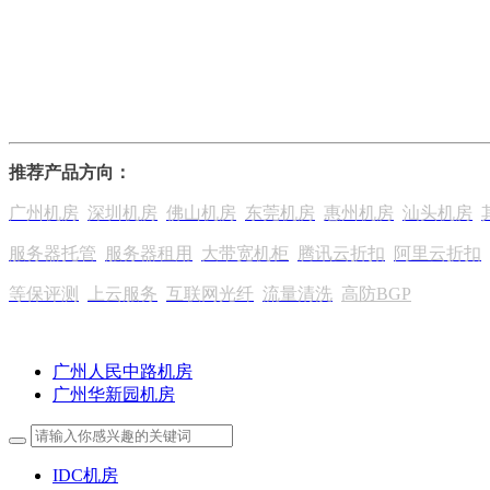
推荐产品方向：
广州机房
深圳机房
佛山机房
东莞机房
惠州机房
汕头机房
服务器托管
服务器租用
大带宽机柜
腾讯云折扣
阿里云折扣
等保评测
上云服务
互联网光纤
流量清洗
高防BGP
广州人民中路机房
广州华新园机房
IDC机房