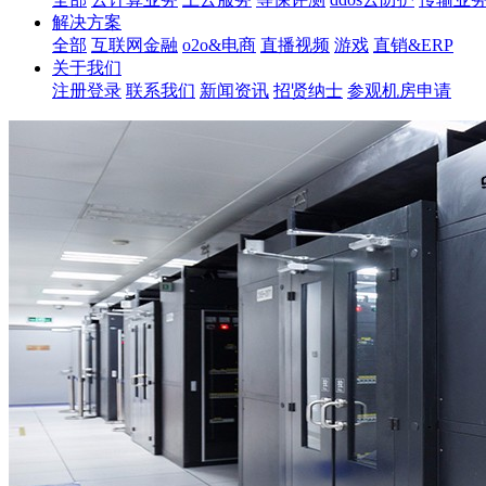
解决方案
全部
互联网金融
o2o&电商
直播视频
游戏
直销&ERP
关于我们
注册登录
联系我们
新闻资讯
招贤纳士
参观机房申请