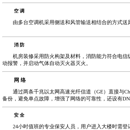
空 调
由多台空调机采用侧送和风管输送相结合的方式送风，使
www.gdidc.com.cn
消 防
机房装修采用防火构架及材料，消防能力符合电信级
动报警，并启动气体自动灭火器灭火。
网 络
通过两条千兆以太网高速光纤信道（GE）直接与Chi
备份，避免单点故障，增强了网络的可靠性，还设有D
安 全
24小时值班的专业保安人员，用户进入大楼时需登记