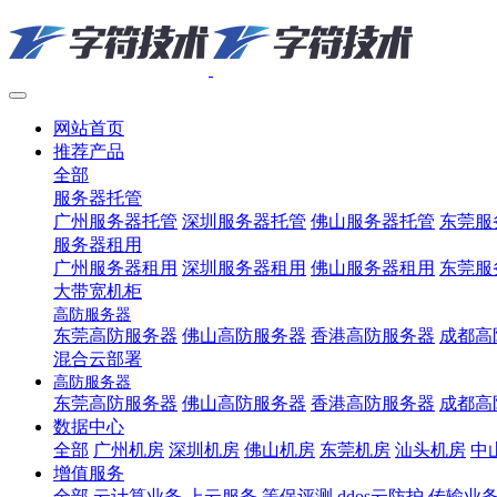
网站首页
推荐产品
全部
服务器托管
广州服务器托管
深圳服务器托管
佛山服务器托管
东莞服
服务器租用
广州服务器租用
深圳服务器租用
佛山服务器租用
东莞服
大带宽机柜
高防服务器
东莞高防服务器
佛山高防服务器
香港高防服务器
成都高
混合云部署
高防服务器
东莞高防服务器
佛山高防服务器
香港高防服务器
成都高
数据中心
全部
广州机房
深圳机房
佛山机房
东莞机房
汕头机房
中
增值服务
全部
云计算业务
上云服务
等保评测
ddos云防护
传输业