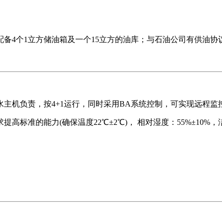
时配备4个1立方储油箱及一个15立方的油库；与石油公司有供油协
主机负责，按4+1运行，同时采用BA系统控制，可实现远程监
力(确保温度22℃±2℃)， 相对湿度：55%±10%，洁 净 度：