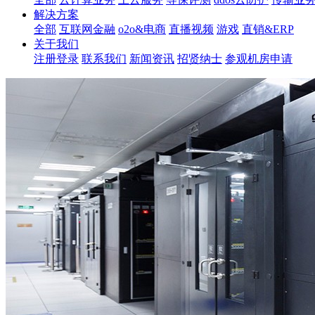
解决方案
全部
互联网金融
o2o&电商
直播视频
游戏
直销&ERP
关于我们
注册登录
联系我们
新闻资讯
招贤纳士
参观机房申请