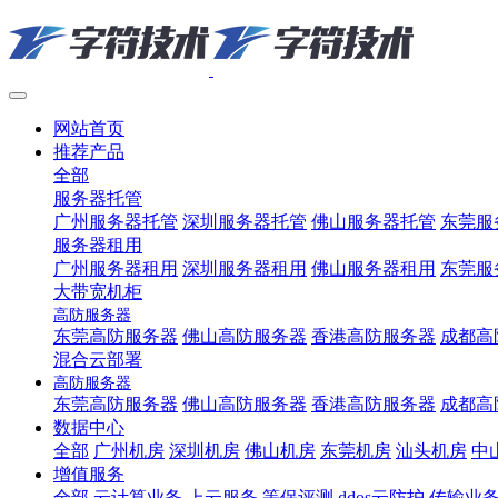
网站首页
推荐产品
全部
服务器托管
广州服务器托管
深圳服务器托管
佛山服务器托管
东莞服
服务器租用
广州服务器租用
深圳服务器租用
佛山服务器租用
东莞服
大带宽机柜
高防服务器
东莞高防服务器
佛山高防服务器
香港高防服务器
成都高
混合云部署
高防服务器
东莞高防服务器
佛山高防服务器
香港高防服务器
成都高
数据中心
全部
广州机房
深圳机房
佛山机房
东莞机房
汕头机房
中
增值服务
全部
云计算业务
上云服务
等保评测
ddos云防护
传输业