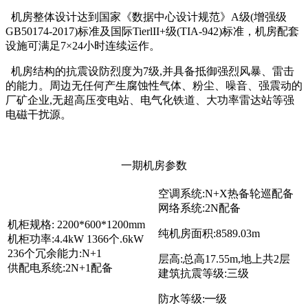
机房整体设计达到国家《数据中心设计规范》A级(增强级
GB50174-2017)标准及国际TierlII+级(TIA-942)标准，机房配套
设施可满足7×24小时连续运作。
机房结构的抗震设防烈度为7级,并具备抵御强烈风暴、雷击
的能力。周边无任何产生腐蚀性气体、粉尘、噪音、强震动的
厂矿企业,无超高压变电站、电气化铁道、大功率雷达站等强
电磁干扰源。
一期机房参数
空调系统:N+X热备轮巡配备
网络系统:2N配备
机柜规格: 2200*600*1200mm
纯机房面积:8589.03m
机柜功率:4.4kW 1366个.6kW
236个冗余能力:N+1
层高:总高17.55m,地上共2层
供配电系统:2N+1配备
建筑抗震等级:三级
防水等级:━级