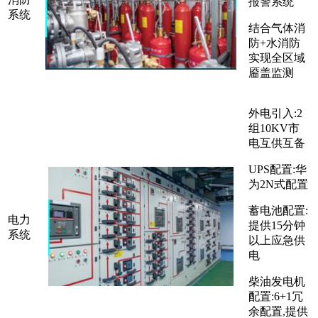
报警系统
系统
结合气体消
防+水消防
实现全区域
靥盖监测
外电引入:2
组10KV市
电互供互备
UPS配置:华
为2N式配置
蓄电池配置:
电力
提供15分钟
系统
以上应急供
电
柴油发电机
配置:6+1冗
余配置,提供