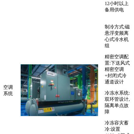
12小时以上
备用供电
制冷方式:磁
悬浮变频离
心式冷水机
组
精密空调配
置:下送风式
精密空调
+封闭式冷
通道设计
空调
冷冻水系统:
系统
双环管设计,
隔离单点故
障
冷冻容灾蓄
冷:设置