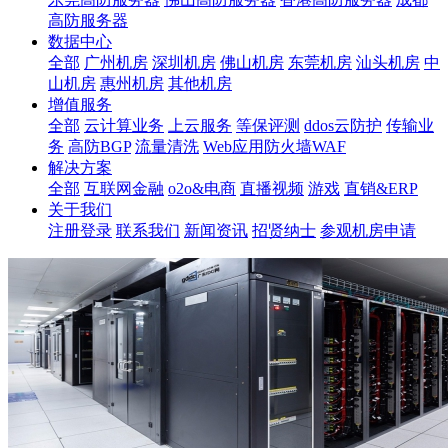
高防服务器
数据中心
全部
广州机房
深圳机房
佛山机房
东莞机房
汕头机房
中
山机房
惠州机房
其他机房
增值服务
全部
云计算业务
上云服务
等保评测
ddos云防护
传输业
务
高防BGP
流量清洗
Web应用防火墙WAF
解决方案
全部
互联网金融
o2o&电商
直播视频
游戏
直销&ERP
关于我们
注册登录
联系我们
新闻资讯
招贤纳士
参观机房申请