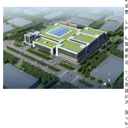
数
5
P
栋
(
2
国
+
9