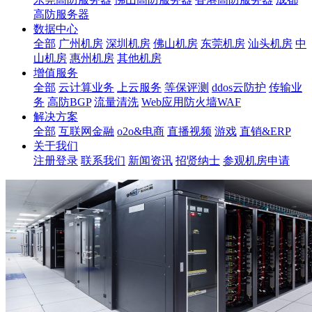
高防服务器
数据中心
全部
广州机房
深圳机房
佛山机房
东莞机房
汕头机房
中
山机房
惠州机房
其他机房
增值服务
全部
云计算业务
上云服务
等保评测
ddos云防护
传输业
务
高防BGP
流量清洗
Web应用防火墙WAF
解决方案
全部
互联网金融
o2o&电商
直播视频
游戏
直销&ERP
关于我们
注册登录
联系我们
新闻资讯
招贤纳士
参观机房申请