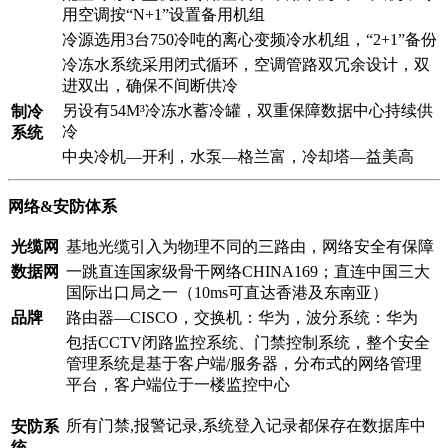
用空调按“N+1”设置备用机组
冷源选用3台750冷吨的离心变频冷水机组，“2+1”备份
冷冻水系统采用闭式循环，空调管路双冗余设计，双
进双出，确保不间断供冷
另设有54M³冷冻水蓄冷罐，双重保障数据中心持续供
制冷
冷
系统
中央冷机—开利，水泵—格兰富，冷却塔—益美高
网络&安防体系
光缆网
基地光缆引入为物理不同的三路由，网络安全有保障
数据网
一跳直连国家级骨干网络CHINA169；直连中国三大
国际出口局之一（10ms可直达香港及东南亚）
品牌
路由器—CISCO，交换机：华为，波分系统：华为
包括CCTV闭路监控系统、门禁控制系统，整个安全
管理系统是基于客户端/服务器，分布式的网络管理
平台，客户端位于一楼监控中心
所有门禁,报警记录,系统登入记录都保存在数据库中
安防系
统