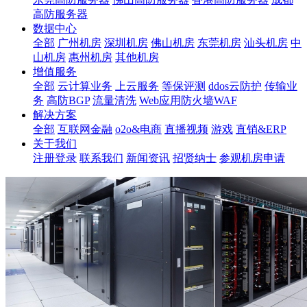
高防服务器
数据中心
全部
广州机房
深圳机房
佛山机房
东莞机房
汕头机房
中
山机房
惠州机房
其他机房
增值服务
全部
云计算业务
上云服务
等保评测
ddos云防护
传输业
务
高防BGP
流量清洗
Web应用防火墙WAF
解决方案
全部
互联网金融
o2o&电商
直播视频
游戏
直销&ERP
关于我们
注册登录
联系我们
新闻资讯
招贤纳士
参观机房申请