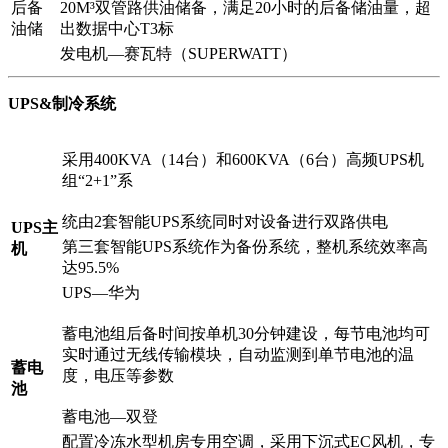
后备
20M³双管路供油储备，满足20小时的后备储油量，超
油储
出数据中心T3标
发电机—赛瓦特（SUPERWATT）
UPS&制冷系统
采用400KVA（14台）和600KVA（6台）高频UPS机
组“2+1”系
统由2套智能UPS系统同时对设备进行双路供电
UPS主
第三套智能UPS系统作为备份系统，整机系统效率高
机
达95.5%
UPS—华为
蓄电池组后备时间按单机30分钟建设，每节电池均可
实时通过无线传输模块，自动监测到单节电池的温
蓄电
度，电压等参数
池
蓄电池—双登
配置冷冻水型机房专用空调，采用下沉式EC风机，专