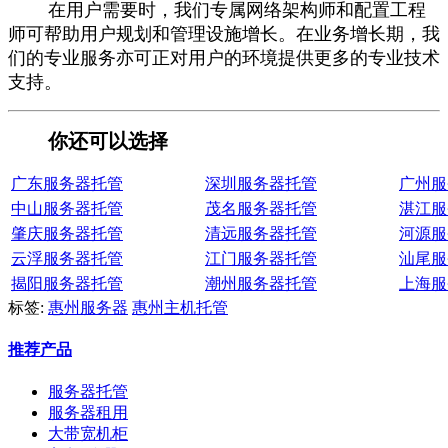
在用户需要时，我们专属网络架构师和配置工程
师可帮助用户规划和管理设施增长。在业务增长期，我
们的专业服务亦可正对用户的环境提供更多的专业技术
支持。
你还可以选择
广东服务器托管
深圳服务器托管
广州服
中山服务器托管
茂名服务器托管
湛江服
肇庆服务器托管
清远服务器托管
河源服
云浮服务器托管
江门服务器托管
汕尾服
揭阳服务器托管
潮州服务器托管
上海服
标签:
惠州服务器
惠州主机托管
推荐产品
服务器托管
服务器租用
大带宽机柜