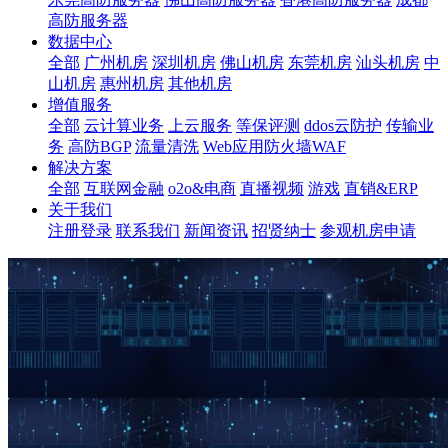
高防服务器
数据中心
全部
广州机房
深圳机房
佛山机房
东莞机房
汕头机房
中
山机房
惠州机房
其他机房
增值服务
全部
云计算业务
上云服务
等保评测
ddos云防护
传输业
务
高防BGP
流量清洗
Web应用防火墙WAF
解决方案
全部
互联网金融
o2o&电商
直播视频
游戏
直销&ERP
关于我们
注册登录
联系我们
新闻资讯
招贤纳士
参观机房申请