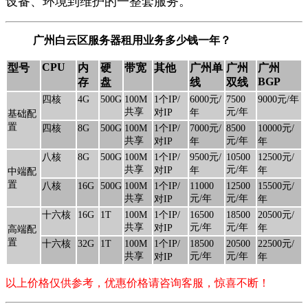
设备、环境到维护的一整套服务。
广州白云区服务器租用业务多少钱一年？
CPU
型号
内
硬
带宽
其他
广州单
广州
广州
BGP
存
盘
线
双线
四核
4G
500G
100M
1个IP/
6000元/
7500
9000元/年
共享
元/年
对IP
年
基础配
置
四核
8G
500G
100M
1个IP/
7000元/
8500
10000元/
共享
元/年
对IP
年
年
八核
8G
500G
100M
1个IP/
9500元/
10500
12500元/
共享
元/年
对IP
年
年
中端配
置
八核
16G
500G
100M
1个IP/
11000
12500
15500元/
共享
元/年
元/年
对IP
年
十六核
16G
1T
100M
1个IP/
16500
18500
20500元/
共享
元/年
元/年
对IP
年
高端配
置
十六核
32G
1T
100M
1个IP/
18500
20500
22500元/
共享
元/年
元/年
对IP
年
以上价格仅供参考，优惠价格请咨询客服，惊喜不断！