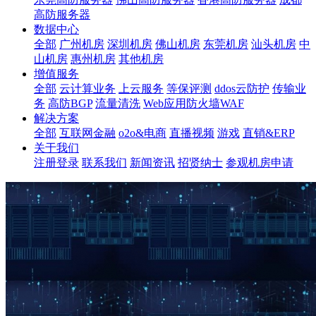
高防服务器
数据中心
全部
广州机房
深圳机房
佛山机房
东莞机房
汕头机房
中
山机房
惠州机房
其他机房
增值服务
全部
云计算业务
上云服务
等保评测
ddos云防护
传输业
务
高防BGP
流量清洗
Web应用防火墙WAF
解决方案
全部
互联网金融
o2o&电商
直播视频
游戏
直销&ERP
关于我们
注册登录
联系我们
新闻资讯
招贤纳士
参观机房申请