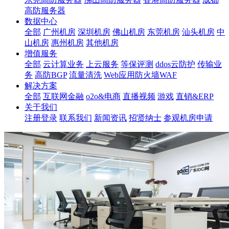
高防服务器
数据中心
全部
广州机房
深圳机房
佛山机房
东莞机房
汕头机房
中
山机房
惠州机房
其他机房
增值服务
全部
云计算业务
上云服务
等保评测
ddos云防护
传输业
务
高防BGP
流量清洗
Web应用防火墙WAF
解决方案
全部
互联网金融
o2o&电商
直播视频
游戏
直销&ERP
关于我们
注册登录
联系我们
新闻资讯
招贤纳士
参观机房申请