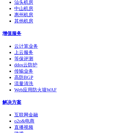
汕头机房
中山机房
惠州机房
其他机房
增值服务
云计算业务
上云服务
等保评测
ddos云防护
传输业务
高防BGP
流量清洗
Web应用防火墙WAF
解决方案
互联网金融
o2o&电商
直播视频