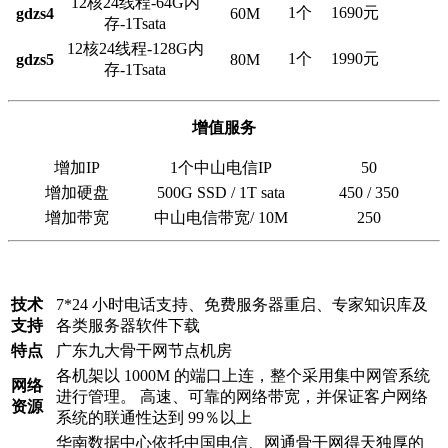
12核24线程-64G内
1个
1690元
gdzs4
60M
存-1Tsata
12核24线程-128G内
1个
1990元
gdzs5
80M
存-1Tsata
增值服务
增加IP
1个中山电信IP
50
增加硬盘
500G SSD / 1T sata
450 / 350
增加带宽
中山电信带宽/ 10M
250
技术
7*24 小时电话支持、免费服务器重启、专家知识库及
支持
各类服务器软件下载
特点
广东九大骨干网节点机房
各机架以 1000M 的端口上连，整个采用集中网管系统
网络
进行管理。 高速、可靠的网络带宽，并保证客户网络
资源
系统的联通性达到 99％以上
华南数据中心依托中国电信、网通骨干网得天独厚的