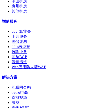
中山机房
惠州机房
其他机房
增值服务
云计算业务
上云服务
等保评测
ddos云防护
传输业务
高防BGP
流量清洗
Web应用防火墙WAF
解决方案
互联网金融
o2o&电商
直播视频
游戏
直销&ERP