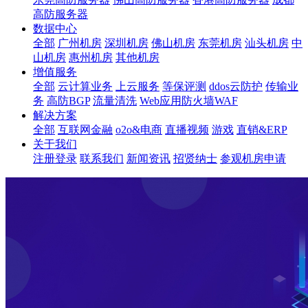
高防服务器
数据中心
全部
广州机房
深圳机房
佛山机房
东莞机房
汕头机房
中
山机房
惠州机房
其他机房
增值服务
全部
云计算业务
上云服务
等保评测
ddos云防护
传输业
务
高防BGP
流量清洗
Web应用防火墙WAF
解决方案
全部
互联网金融
o2o&电商
直播视频
游戏
直销&ERP
关于我们
注册登录
联系我们
新闻资讯
招贤纳士
参观机房申请