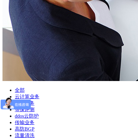
全部
云计算业务
上云服务
等保评测
ddos云防护
传输业务
高防BGP
流量清洗