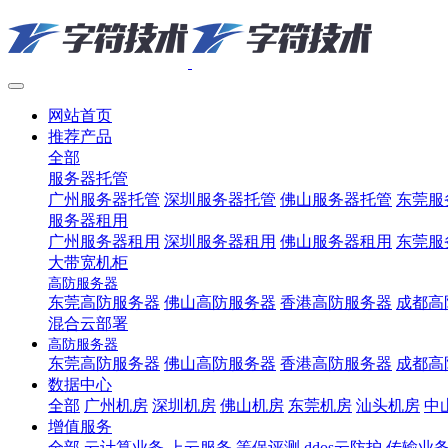
网站首页
推荐产品
全部
服务器托管
广州服务器托管
深圳服务器托管
佛山服务器托管
东莞服
服务器租用
广州服务器租用
深圳服务器租用
佛山服务器租用
东莞服
大带宽机柜
高防服务器
东莞高防服务器
佛山高防服务器
香港高防服务器
成都高
混合云部署
高防服务器
东莞高防服务器
佛山高防服务器
香港高防服务器
成都高
数据中心
全部
广州机房
深圳机房
佛山机房
东莞机房
汕头机房
中
增值服务
全部
云计算业务
上云服务
等保评测
ddos云防护
传输业