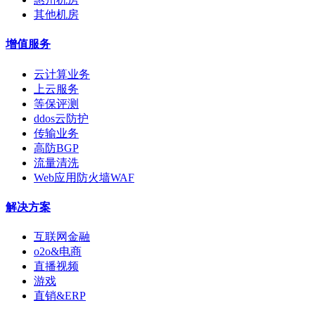
其他机房
增值服务
云计算业务
上云服务
等保评测
ddos云防护
传输业务
高防BGP
流量清洗
Web应用防火墙WAF
解决方案
互联网金融
o2o&电商
直播视频
游戏
直销&ERP