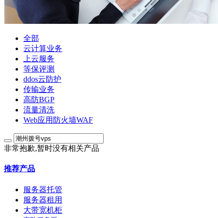
全部
云计算业务
上云服务
等保评测
ddos云防护
传输业务
高防BGP
流量清洗
Web应用防火墙WAF
非常抱歉,暂时没有相关产品
推荐产品
服务器托管
服务器租用
大带宽机柜