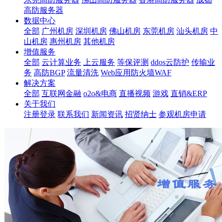
高防服务器
数据中心
全部
广州机房
深圳机房
佛山机房
东莞机房
汕头机房
中
山机房
惠州机房
其他机房
增值服务
全部
云计算业务
上云服务
等保评测
ddos云防护
传输业
务
高防BGP
流量清洗
Web应用防火墙WAF
解决方案
全部
互联网金融
o2o&电商
直播视频
游戏
直销&ERP
关于我们
注册登录
联系我们
新闻资讯
招贤纳士
参观机房申请