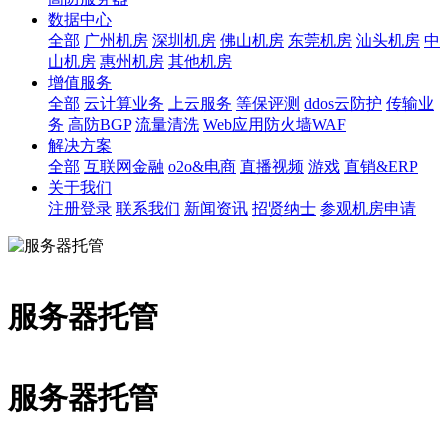
数据中心
全部
广州机房
深圳机房
佛山机房
东莞机房
汕头机房
中
山机房
惠州机房
其他机房
增值服务
全部
云计算业务
上云服务
等保评测
ddos云防护
传输业
务
高防BGP
流量清洗
Web应用防火墙WAF
解决方案
全部
互联网金融
o2o&电商
直播视频
游戏
直销&ERP
关于我们
注册登录
联系我们
新闻资讯
招贤纳士
参观机房申请
服务器托管
服务器托管