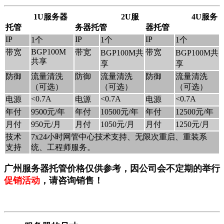
1U服务器
2U服
4U服务
托管
务器托管
器托管
IP
IP
IP
1个
1个
1个
BGP100M
带宽
带宽
带宽
BGP100M共
BGP100M共
共享
享
享
防御
流量清洗
防御
流量清洗
防御
流量清洗
（可选）
（可选）
（可选）
<0.7A
<0.7A
<0.7A
电源
电源
电源
年付
9500元/年
年付
10500元/年
年付
12500元/年
月付
950元/月
月付
1050元/月
月付
1250元/月
技术
7x24小时网管中心技术支持、无限次重启、重装系
支持
统、工程师服务。
广州服务器托管价格仅供参考，因公司会不定期的举行
促销活动
，请咨询销售！