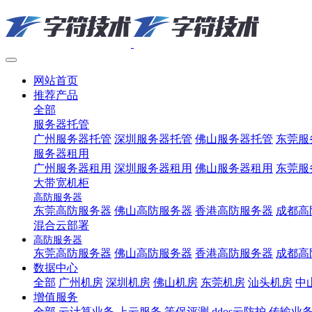
网站首页
推荐产品
全部
服务器托管
广州服务器托管
深圳服务器托管
佛山服务器托管
东莞服
服务器租用
广州服务器租用
深圳服务器租用
佛山服务器租用
东莞服
大带宽机柜
高防服务器
东莞高防服务器
佛山高防服务器
香港高防服务器
成都高
混合云部署
高防服务器
东莞高防服务器
佛山高防服务器
香港高防服务器
成都高
数据中心
全部
广州机房
深圳机房
佛山机房
东莞机房
汕头机房
中
增值服务
全部
云计算业务
上云服务
等保评测
ddos云防护
传输业